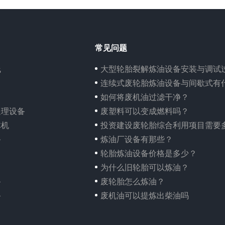
常见问题
线
大型轮胎裂解炼油设备安装与调试
连续式废轮胎炼油设备与间歇式有什么不
如何将废机油过滤干净？
处理设备
废塑料可以变成燃料吗？
体机
投资建设废轮胎综合利用项目需要
备
炼油厂设备有那些？
轮胎炼油设备价格是多少？
为什么旧轮胎可以炼油？
备
废轮胎怎么炼油？
备
废机油可以提炼出柴油吗