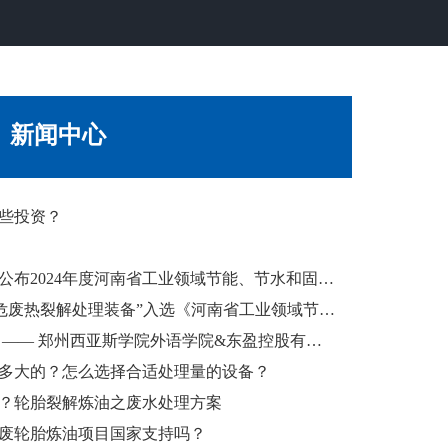
新闻中心
些投资？
河南省工业和信息化厅关于公布2024年度河南省工业领域节能、节水和固废综合利用技术装备的通知...
重磅|焦作东盈“连续式固废危废热裂解处理装备”入选《河南省工业领域节能、节水和固废综合利用技术装备目...
校企合作，共塑职场新力量 —— 郑州西亚斯学院外语学院&东盈控股有限公司就业实习基地授牌仪式圆满成功...
多大的？怎么选择合适处理量的设备？
？轮胎裂解炼油之废水处理方案
废轮胎炼油项目国家支持吗？