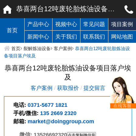
恭喜两台12吨废轮胎炼油设备项目落户埃及
产品中心
视频中心
常见问题
项目案例
首页
新闻中心
关于我们
联系我们
网站地图
首页
裂解炼油设备
客户案例
恭喜两台12吨废轮胎炼油设
备项目落户埃及
恭喜两台12吨废轮胎炼油设备项目落户埃
及
客户案例
/
获取报价
/
提交留言
电话:
0371-5677 1821
手机/微信:
135 2669 2320
邮箱:
market@doinggroup.com
微信:
13526692320
点击复制微信号