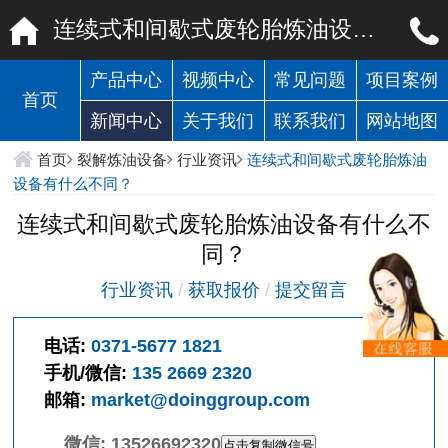
连续式和间歇式废轮胎炼油设备有什么不同？
产品中心
视频中心
常见问题
项目案例
首页
新闻中心
关于我们
联系我们
网站地图
首页
裂解炼油设备
行业资讯
连续式和间歇式废轮胎炼油
设备有什么不同？
连续式和间歇式废轮胎炼油设备有什么不
同？
行业资讯
/
获取报价
/
提交留言
电话:
0371-5677 1821
手机/微信:
135 2669 2320
邮箱:
market@doinggroup.com
微信:
13526692320
点击复制微信号