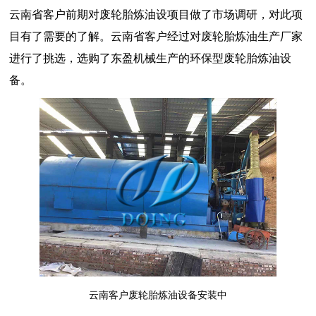
云南省客户前期对废轮胎炼油设项目做了市场调研，对此项
目有了需要的了解。云南省客户经过对废轮胎炼油生产厂家
进行了挑选，选购了东盈机械生产的环保型废轮胎炼油设
备。
云南客户废轮胎炼油设备安装中