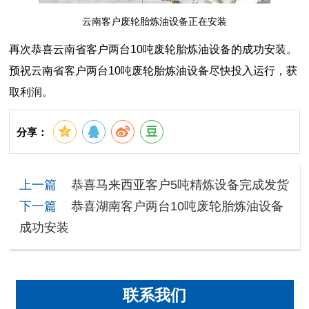
云南客户废轮胎炼油设备正在安装
再次恭喜云南省客户两台10吨废轮胎炼油设备的成功安装。
预祝云南省客户两台10吨废轮胎炼油设备尽快投入运行，获
取利润。
分享：
上一篇
恭喜马来西亚客户5吨精炼设备完成发货
下一篇
恭喜湖南客户两台10吨废轮胎炼油设备
成功安装
联系我们