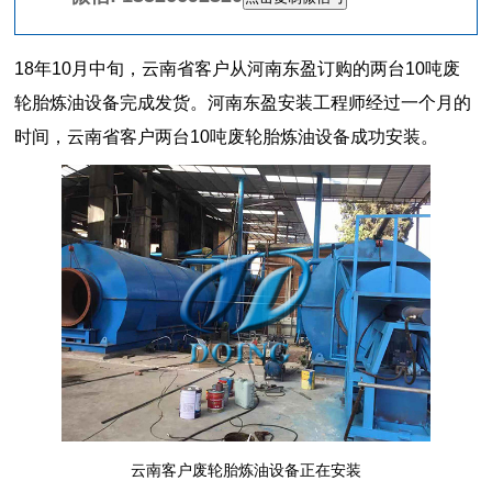
18年10月中旬，云南省客户从河南东盈订购的两台10吨废
轮胎炼油设备完成发货。河南东盈安装工程师经过一个月的
时间，云南省客户两台10吨废轮胎炼油设备成功安装。
云南客户废轮胎炼油设备正在安装