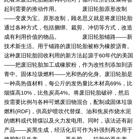
起到需要的推动作用。
废旧轮胎原形改制
——变废为宝。原形改制，顾名思义就是将废旧轮胎
通过各种方式，包括捆绑、裁剪、冲切等方式，改造
成有利用价值的物品。
废旧轮胎铺路——新
技术新生活。用于铺路的废旧轮胎被称为橡胶沥青。
这种废旧轮胎回收利用的新方法起源于60年代的美国
——把废旧轮胎加工成橡胶粉，作为改性剂添加到沥
青中。
固体垃圾燃料——光和热的化身。废旧轮胎是
一种高热值材料，每公斤的发热量比木材高69%，比
烟煤高10%，比焦炭高4%。将废旧轮胎破碎，然后
按需要比例与各种可燃废旧物混合，配制成固体垃圾
燃料(RDF)，供高炉喷吹代替煤、油和焦炭作烧水泥
的燃料或代替煤以及火力发电用。同时，该法还有副
产品——炭黑生成，经活化后可作为补强剂再次用于