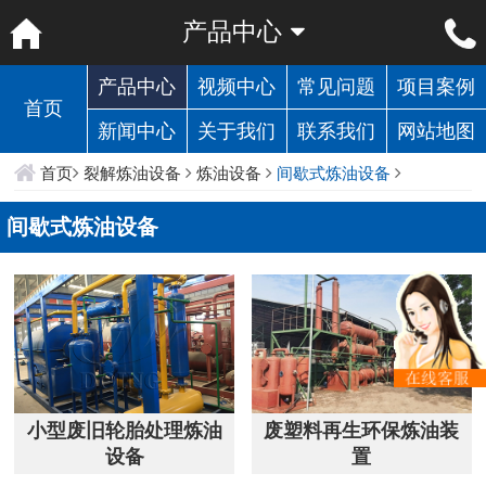
产品中心
产品中心
视频中心
常见问题
项目案例
首页
新闻中心
关于我们
联系我们
网站地图
首页
裂解炼油设备
炼油设备
间歇式炼油设备
间歇式炼油设备
小型废旧轮胎处理炼油
废塑料再生环保炼油装
设备
置