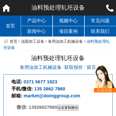
油料预处理轧坯设备
产品中心
视频中心
常见问题
首页
新闻中心
项目案例
联系我们
首页
油脂加工设备
食用油加工机械设备
油料预处理轧
坯设备
油料预处理轧坯设备
食用油加工机械设备
/
获取报价
/
留言
电话:
0371 5677 1823
手机/微信:
135 2662 7860
邮箱:
market@doinggroup.com
微信:
13526627860
点击复制微信