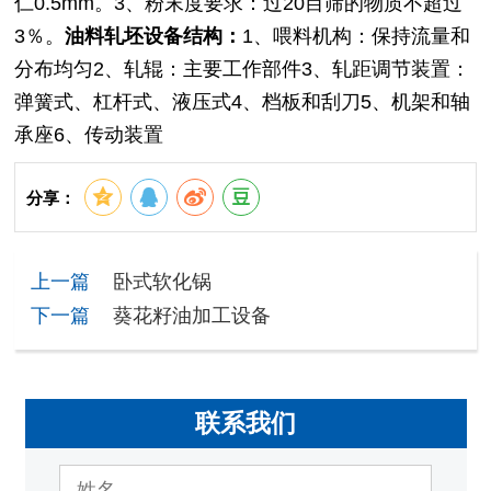
仁0.5mm。
3、粉末度要求：过20目筛的物质不超过
3％。
油料轧坯设备结构：
1、喂料机构：保持流量和
分布均匀
2、轧辊：主要工作部件
3、轧距调节装置：
弹簧式、杠杆式、液压式
4、档板和刮刀
5、机架和轴
承座
6、传动装置
分享：
上一篇
卧式软化锅
下一篇
葵花籽油加工设备
联系我们