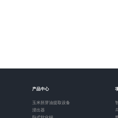
产品中心
玉米胚芽油提取设备
浸出器
卧式软化锅